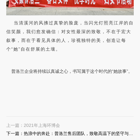
当清溪河的风拂过真挚的脸庞，当闪光灯照亮江岸的自
信笑颜，我们愈发确信：对女性最深的致敬，不在于宏大
叙事，而在于看见具体的人，珍视独特的美，创造让每
个“她”自在舒展的土壤。
普洛兰企业将持续以真诚之心，书写属于这个时代的“她故事”。
上一篇：2021年上海环博会
下一篇：热浪中的奔赴：普洛兰售后团队，致敬高温下的坚守与担当！