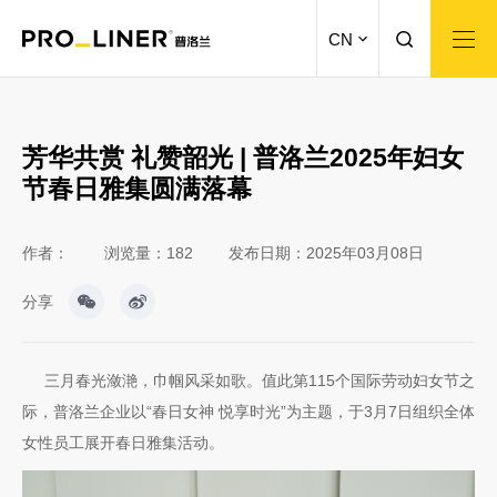
CN
芳华共赏 礼赞韶光 | 普洛兰2025年妇女
节春日雅集圆满落幕
作者：
浏览量：182
发布日期：2025年03月08日
分享
三月春光潋滟，巾帼风采如歌。值此第115个国际劳动妇女节之
际，普洛兰企业以“春日女神 悦享时光”为主题，于3月7日组织全体
女性员工展开春日雅集活动。