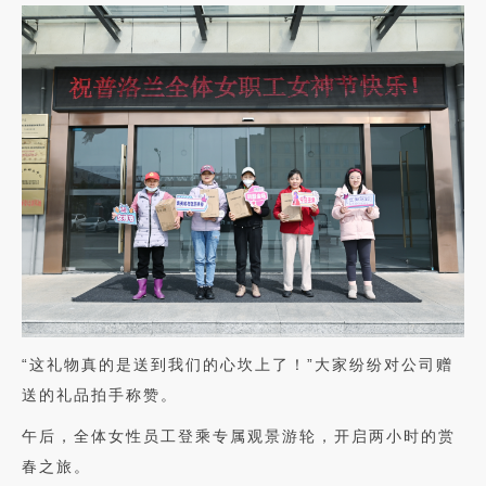
“这礼物真的是送到我们的心坎上了！”大家纷纷对公司赠
送的礼品拍手称赞。
午后，全体女性员工登乘专属观景游轮，开启两小时的赏
春之旅。