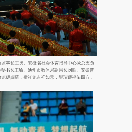
会监事长王勇、安徽省社会体育指导中心党总支负
会秘书长王瑜、池州市教体局副局长刘胜、安徽普
为龙狮点睛，祈祥龙吉祥如意，醒瑞狮福佑四方，