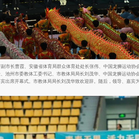
副市长曹霞、安徽省体育局群众体育处处长张伟、中国龙狮运动协
金、池州市委教体工委书记、市教体局局长刘茂华、中国龙狮运动协
嘉宾出席开幕式。市教体局局长刘茂华致欢迎辞。随后，领导、嘉宾